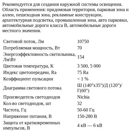
Рекомендуется для создания наружной системы освещения.
Область применения: придомовая территория, парковая зона и
аллеи, пешеходная зона, рекламные конструкции,
архитектурная подсветка, промышленная зона, авто парковки,
автомобильные дороги класса В, автомобильные дороги
местного значения.
Световой поток, Лм
10750
Потребляемая мощность, Вт
70
Энергоэффективность светильника,
154
Лм\Вт
Цветовая температура, K
3 500, 5 000
Индекс цветопередачи, Ra
75 Ra
Коэффициент пульсации
< 1 %
Ш (140°х35°)/Д (120°)/
Диаграмма светового потока
Г(60°)
Производитель светодиодов
Nichia
Кол-во светодиодов, шт
32
Частота, Гц
50-60 Гц
Напряжение питания, В
150-280 В
Защита от кратковременных
4 кВ — 6 кВ
импульсов, В