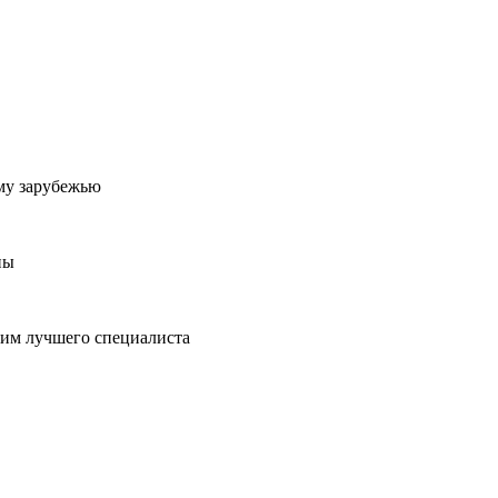
му зарубежью
ны
пим лучшего специалиста