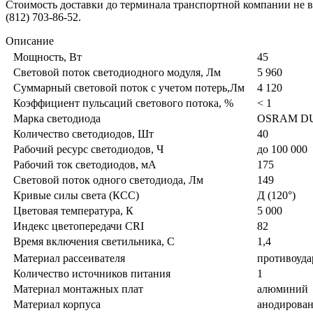
Стоимость доставки до терминала транспортной компании не вк
(812) 703-86-52.
Описание
Мощность, Вт
45
Световой поток светодиодного модуля, Лм
5 960
Суммарный световой поток с учетом потерь,Лм
4 120
Коэффициент пульсаций светового потока, %
< 1
Марка светодиода
OSRAM DU
Количество светодиодов, Шт
40
Рабочий ресурс светодиодов, Ч
до 100 000
Рабочий ток светодиодов, мА
175
Световой поток одного светодиода, Лм
149
Кривые силы света (КСС)
Д (120°)
Цветовая температура, К
5 000
Индекс цветопередачи CRI
82
Время включения светильника, С
1,4
Материал рассеивателя
противоуда
Количество источников питания
1
Материал монтажных плат
алюминий
Материал корпуса
анодирова