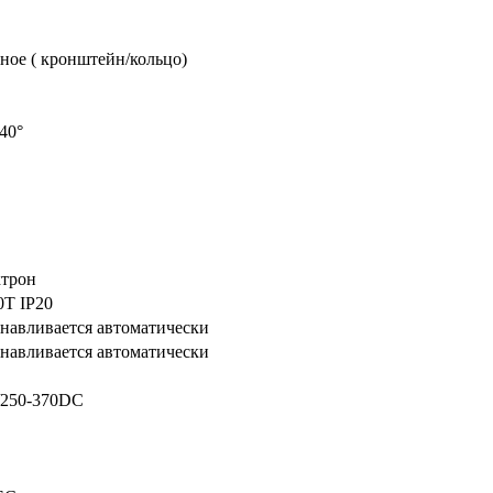
ное ( кронштейн/кольцо)
+40°
ктрон
Т IP20
танавливается автоматически
танавливается автоматически
/250-370DC