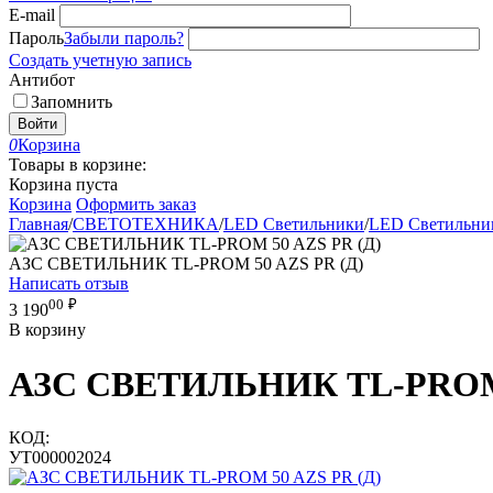
E-mail
Пароль
Забыли пароль?
Создать учетную запись
Антибот
Запомнить
Войти
0
Корзина
Товары в корзине:
Корзина пуста
Корзина
Оформить заказ
Главная
/
СВЕТОТЕХНИКА
/
LED Светильники
/
LED Светильни
АЗС СВЕТИЛЬНИК TL-PROM 50 AZS PR (Д)
Написать отзыв
00
₽
3 190
В корзину
АЗС СВЕТИЛЬНИК TL-PROM 
КОД:
УТ000002024