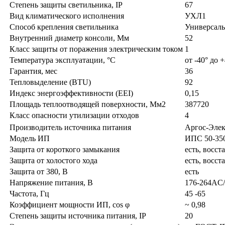
Степень защиты светильника, IP
67
Вид климатического исполнения
УХЛ1
Способ крепления светильника
Универсаль
Внутренний диаметр консоли, Мм
52
Класс защиты от поражения электрическим током
1
Температура эксплуатации, °С
от -40° до 
Гарантия, мес
36
Тепловыделение (BTU)
92
Индекс энергоэффективности (EEI)
0,15
Площадь теплоотводящей поверхности, Мм2
387720
Класс опасности утилизации отходов
4
Производитель источника питания
Аргос-Эле
Модель ИП
ИПС 50-350
Защита от короткого замыкания
есть, восс
Защита от холостого хода
есть, восс
Защита от 380, В
есть
Напряжение питания, В
176-264AC
Частота, Гц
45 -65
Коэффициент мощности ИП, cos φ
~ 0,98
Степень защиты источника питания, IP
20