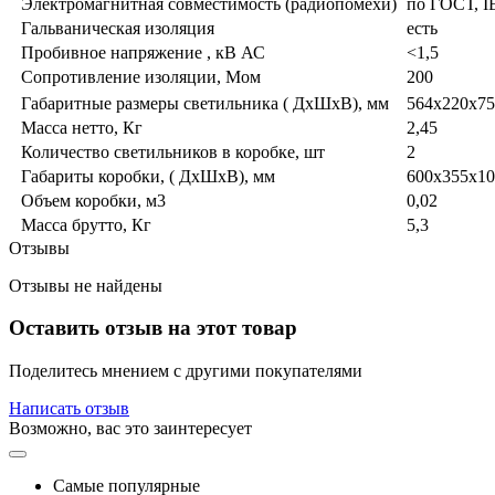
Электромагнитная совместимость (радиопомехи)
по ГОСТ, I
Гальваническая изоляция
есть
Пробивное напряжение , кВ АС
<1,5
Сопротивление изоляции, Мом
200
Габаритные размеры светильника ( ДхШхВ), мм
564х220х75
Масса нетто, Кг
2,45
Количество светильников в коробке, шт
2
Габариты коробки, ( ДхШхВ), мм
600х355х10
Объем коробки, м3
0,02
Масса брутто, Кг
5,3
Отзывы
Отзывы не найдены
Оставить отзыв на этот товар
Поделитесь мнением с другими покупателями
Написать отзыв
Возможно, вас это заинтересует
Самые популярные