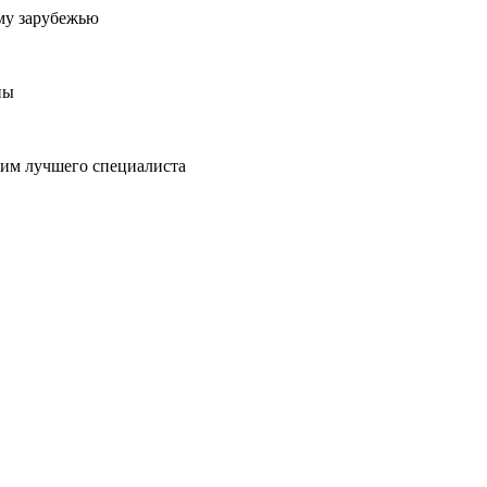
му зарубежью
ны
пим лучшего специалиста