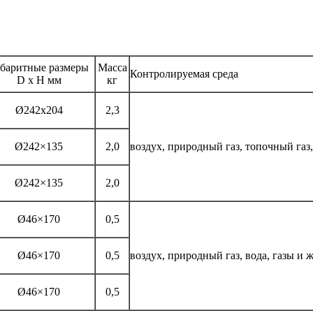
баритные размеры
Масса
Контролируемая среда
D x H мм
кг
Ø242х204
2,3
Ø242×135
2,0
воздух, природный газ, топочный газ
Ø242×135
2,0
Ø46×170
0,5
Ø46×170
0,5
воздух, природный газ, вода, газы и
Ø46×170
0,5