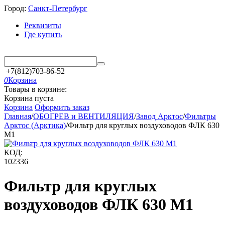
Город:
Санкт-Петербург
Реквизиты
Где купить
+7(812)703-86-52
0
Корзина
Товары в корзине:
Корзина пуста
Корзина
Оформить заказ
Главная
/
ОБОГРЕВ и ВЕНТИЛЯЦИЯ
/
Завод Арктос
/
Фильтры
Арктос (Арктика)
/
Фильтр для круглых воздуховодов ФЛК 630
М1
КОД:
102336
Фильтр для круглых
воздуховодов ФЛК 630 М1