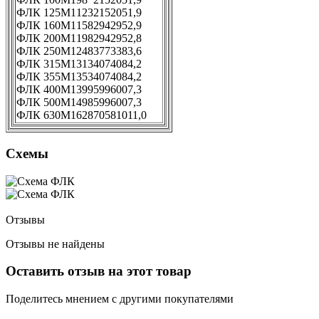
ФЛК 125М1
123
215
205
1,9
ФЛК 160М1
158
294
295
2,9
ФЛК 200М1
198
294
295
2,8
ФЛК 250М1
248
377
338
3,6
ФЛК 315М1
313
407
408
4,2
ФЛК 355М1
353
407
408
4,2
ФЛК 400М1
399
599
600
7,3
ФЛК 500М1
498
599
600
7,3
ФЛК 630М1
628
705
810
11,0
Схемы
Отзывы
Отзывы не найдены
Оставить отзыв на этот товар
Поделитесь мнением с другими покупателями