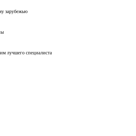
му зарубежью
ны
пим лучшего специалиста