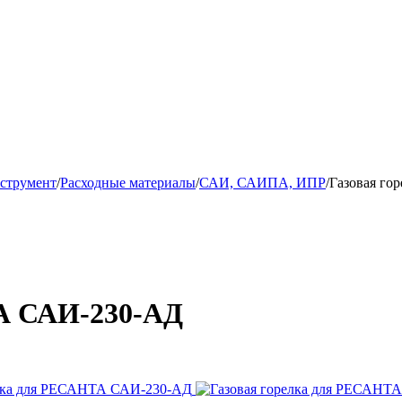
струмент
/
Расходные материалы
/
САИ, САИПА, ИПР
/
Газовая г
ТА САИ-230-АД