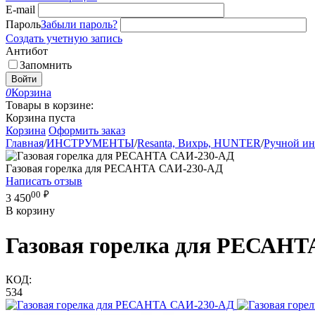
E-mail
Пароль
Забыли пароль?
Создать учетную запись
Антибот
Запомнить
Войти
0
Корзина
Товары в корзине:
Корзина пуста
Корзина
Оформить заказ
Главная
/
ИНСТРУМЕНТЫ
/
Resanta, Вихрь, HUNTER
/
Ручной ин
Газовая горелка для РЕСАНТА САИ-230-АД
Написать отзыв
00
₽
3 450
В корзину
Газовая горелка для РЕСАН
КОД:
534