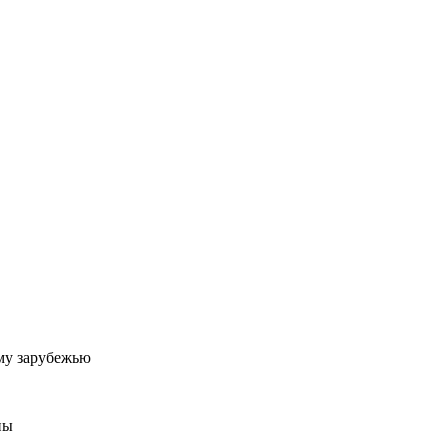
му зарубежью
ны