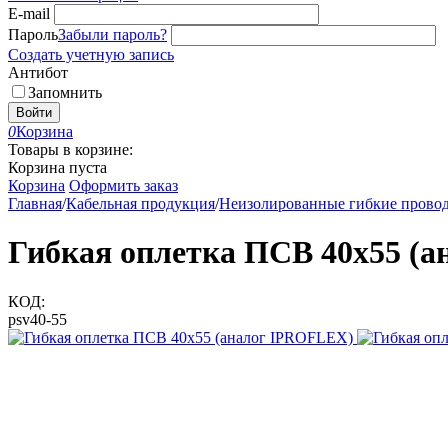
E-mail
Пароль
Забыли пароль?
Создать учетную запись
Антибот
Запомнить
Войти
0
Корзина
Товары в корзине:
Корзина пуста
Корзина
Оформить заказ
Главная
/
Кабельная продукция
/
Неизолированные гибкие прово
Гибкая оплетка ПСВ 40х55 (
КОД:
psv40-55