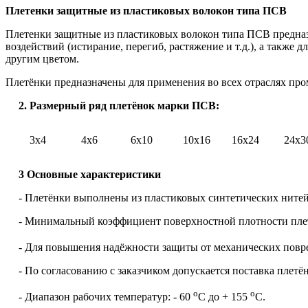
Плетенки защитные из пластиковых волокон типа ПСВ
Плетенки защитные из пластиковых волокон типа ПСВ предназн
воздействий (истирание, перегиб, растяжение и т.д.), а такж
другим цветом.
Плетёнки предназначены для применения во всех отраслях про
2. Размерный ряд плетёнок марки ПСВ:
3х4
4х6
6х10
10х16
16х24
24х3
3 Основные характеристики
- Плетёнки выполнены из пластиковых синтетических нитей
- Минимальный коэффициент поверхностной плотности плетён
- Для повышения надёжности защиты от механических повре
- По согласованию с заказчиком допускается поставка плетё
о
о
- Диапазон рабочих температур: - 60
С до + 155
С.