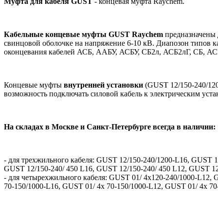
Муфта для кабеля GUST
- концевая муфта Raychem.
Кабельные концевые муфты GUST Raychem
предназначены 
свинцовой оболочке на напряжение 6-10 кВ. Диапозон типов к
оконцевания кабелей АСБ, ААБУ, АСБУ, СБ2л, АСБ2лГ, СБ, А
Концевые муфты
внутренней установки
(GUST 12/150-240/12
возможность подключать силовой кабель к электрическим уста
На складах в Москве и Санкт-Петербурге всегда в наличии:
- для трехжильного кабеля: GUST 12/150-240/1200-L16, GUST 1
GUST 12/150-240/ 450 L16, GUST 12/150-240/ 450 L12, GUST 12/
- для четырехжильного кабеля: GUST 01/ 4x120-240/1000-L12, G
70-150/1000-L16, GUST 01/ 4x 70-150/1000-L12, GUST 01/ 4x 70-