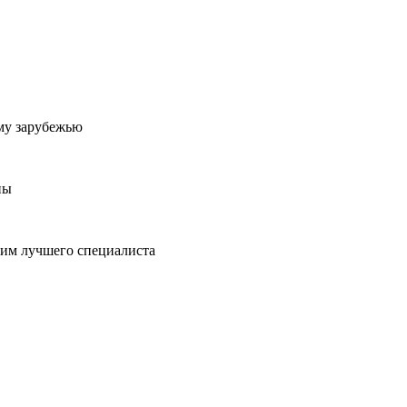
му зарубежью
ны
пим лучшего специалиста