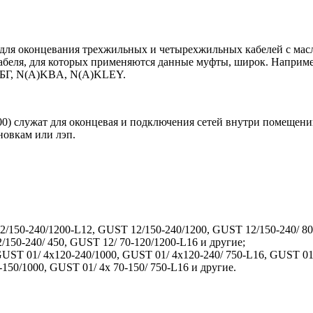
для оконцевания трехжильных и четырехжильных кабелей с ма
абеля, для которых применяются данные муфты, широк. Наприме
СБГ, N(A)KBA, N(A)KLEY.
00) служат для оконцевая и подключения сетей внутри помеще
новкам или лэп.
2/150-240/1200-L12, GUST 12/150-240/1200, GUST 12/150-240/ 80
150-240/ 450, GUST 12/ 70-120/1200-L16 и другие;
UST 01/ 4x120-240/1000, GUST 01/ 4x120-240/ 750-L16, GUST 01/
150/1000, GUST 01/ 4x 70-150/ 750-L16 и другие.