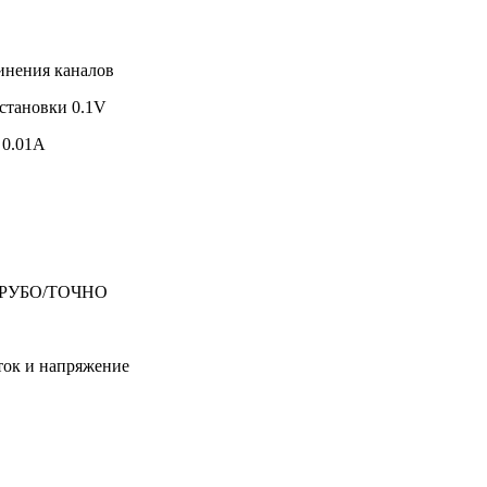
инения каналов
становки 0.1V
 0.01A
и ГРУБО/ТОЧНО
ток и напряжение