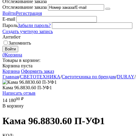
Отслеживание заказа
Отслеживание заказа
Войти
Регистрация
E-mail
Пароль
Забыли пароль?
Создать учетную запись
Антибот
Запомнить
Войти
0
Корзина
Товары в корзине:
Корзина пуста
Корзина
Оформить заказ
Главная
/
СВЕТОТЕХНИКА
/
Светотехника по брендам
/
DURAY
/
Кама 96.8830.60 П-УФ1
Написать отзыв
00
₽
14 180
В корзину
Кама 96.8830.60 П-УФ1
КОД: