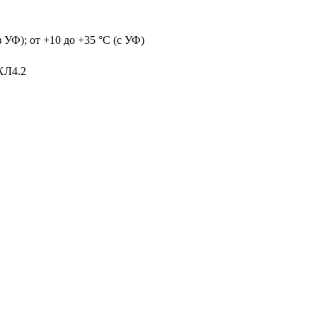
з УФ); от +10 до +35 °C (с УФ)
ХЛ4.2