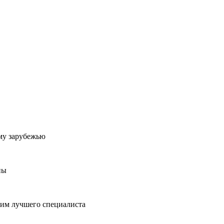
му зарубежью
ны
пим лучшего специалиста