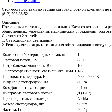
Деловые Линии
.
Стоимость доставки до терминала транспортной компании не вк
(812) 703-86-52.
Описание
Потолочный светодиодный светильник Кама со встроенным рец
общественных учреждений; медицинских учреждений; торговы
Состоит из 2 частей:
1. Светодиодный светильник
2. Рециркулятор закрытого типа для обеззараживания воздуха
Количество бактерицидных ламп, шт.
1
Световой поток, Лм
8830
Потребляемая мощность, Вт
106
Энергоэффективность светильника, Лм\Вт
147
Цветовая температура, K
4000, 5000 К
Индекс цветопередачи, Ra
80 Ra
Коэффициент пульсации
< 1 %
Диаграмма светового потока
Д (120°)
Производитель светодиодов
Nichia
Кол-во светодиодов, шт
96 шт.
Частота, Гц
50 Гц