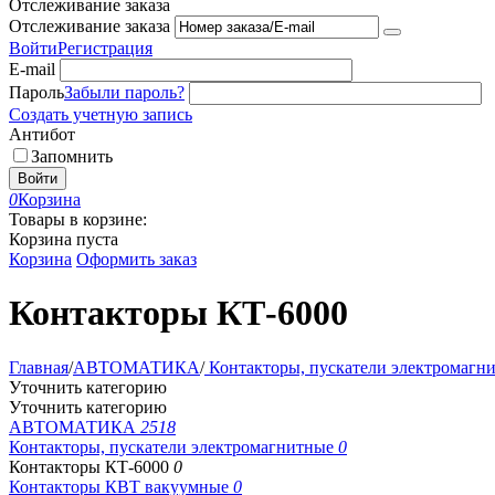
Отслеживание заказа
Отслеживание заказа
Войти
Регистрация
E-mail
Пароль
Забыли пароль?
Создать учетную запись
Антибот
Запомнить
Войти
0
Корзина
Товары в корзине:
Корзина пуста
Корзина
Оформить заказ
Контакторы КТ-6000
Главная
/
АВТОМАТИКА
/
Контакторы, пускатели электромагн
Уточнить категорию
Уточнить категорию
АВТОМАТИКА
2518
Контакторы, пускатели электромагнитные
0
Контакторы КТ-6000
0
Контакторы КВТ вакуумные
0