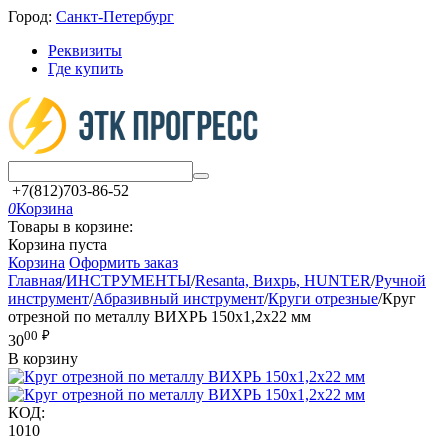
Город:
Санкт-Петербург
Реквизиты
Где купить
+7(812)703-86-52
0
Корзина
Товары в корзине:
Корзина пуста
Корзина
Оформить заказ
Главная
/
ИНСТРУМЕНТЫ
/
Resanta, Вихрь, HUNTER
/
Ручной
инструмент
/
Абразивный инструмент
/
Круги отрезные
/
Круг
отрезной по металлу ВИХРЬ 150х1,2х22 мм
00
₽
30
В корзину
КОД:
1010