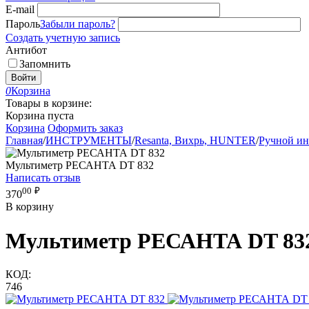
E-mail
Пароль
Забыли пароль?
Создать учетную запись
Антибот
Запомнить
Войти
0
Корзина
Товары в корзине:
Корзина пуста
Корзина
Оформить заказ
Главная
/
ИНСТРУМЕНТЫ
/
Resanta, Вихрь, HUNTER
/
Ручной ин
Мультиметр РЕСАНТА DT 832
Написать отзыв
00
₽
370
В корзину
Мультиметр РЕСАНТА DT 83
КОД:
746