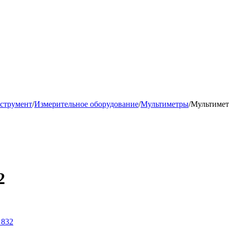
струмент
/
Измерительное оборудование
/
Мультиметры
/
Мультиме
2