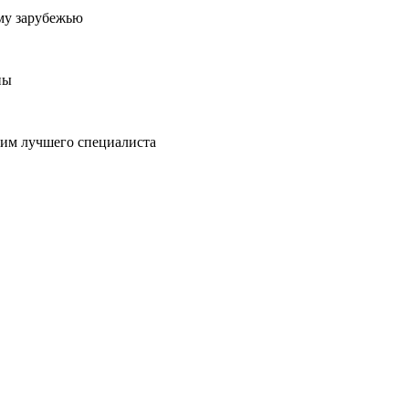
му зарубежью
ны
пим лучшего специалиста