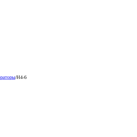
раторы
/
Н4-6