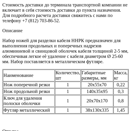
Стоимость доставки до терминала транспортной компании не
включает в себя стоимость доставки до пункта назначения.
Для подробного расчета доставки свяжитесь с нами по
телефону +7 (812) 703-86-52.
Описание
Набор ножей для разделки кабеля ННРК предназначен для
выполнения продольных и поперечных надрезов
алюминиевой и свинцовой оболочек кабеля толщиной 2-5 мм,
обеспечивая легкое еѐ удаление с кабеля диаметром Ø 25-60
мм. Набор поставляется в металлическом футляре.
Количество,
Габаритные
Масса,
Наименование
шт
размеры, мм
кг
Нож поперечной резки
1
20x55x70
0,22
Нож продольной резки
1
140x35x95
0,3
Ключ для удаления
1
20x70x170
0,8
полоски оболочки
Футляр металлический
1
38x130x335
1,45