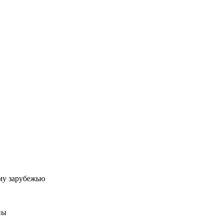
му зарубежью
ны