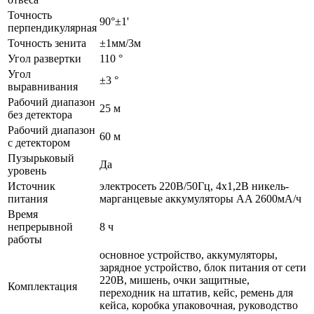
Точность
90°±1'
перпендикулярная
Точность зенита
±1мм/3м
Угол развертки
110 °
Угол
±3 °
выравнивания
Рабочий диапазон
25 м
без детектора
Рабочий диапазон
60 м
с детектором
Пузырьковый
Да
уровень
Источник
электросеть 220В/50Гц, 4x1,2В никель-
питания
марганцевые аккумуляторы AA 2600мА/ч
Время
непрерывной
8 ч
работы
основное устройство, аккумуляторы,
зарядное устройство, блок питания от сети
220В, мишень, очки защитные,
Комплектация
переходник на штатив, кейс, ремень для
кейса, коробка упаковочная, руководство