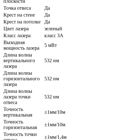
плоскости
Точка отвеса
Да
Крест на стене
Да
Крест на потолке
Да
Цвет лазера
зеленый
Класс лазера
класс 3A
Выходная
5 мВт
мощность лазера
Длина волны
вертикального
532 нм
лазера
Длина волны
горизонтального
532 нм
лазера
Длина волны
лазера точки
532 нм
отвеса
Точность
±1мм/10м
вертикальная
Точность
±1мм/10м
горизонтальная
Точность точки
±1мм/1,4м
отвеса