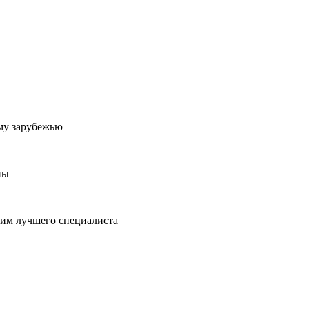
му зарубежью
ны
пим лучшего специалиста