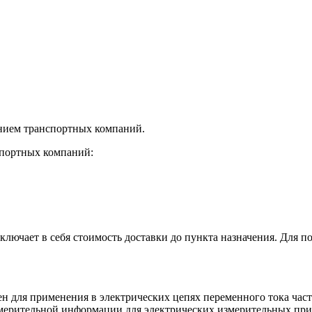
нием транспортных компаний.
спортных компаний:
лючает в себя стоимость доставки до пункта назначения. Для по
для применения в электрических цепях переменного тока час
змерительной информации для электрических измерительных при