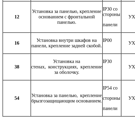
IP30 со
Установка за панелью, крепление
стороны
12
основанием с фронтальной
УХ
панелью.
панели
Установка внутри шкафов на
IP00
16
УХ
панели, крепление задней скобой.
Установка на
IP30
38
стенах, конструкциях, крепление
УХ
за оболочку.
IP54 со
Установка за панелью, крепление
54
стороны
УХ
брызгозащищающим основанием.
панели