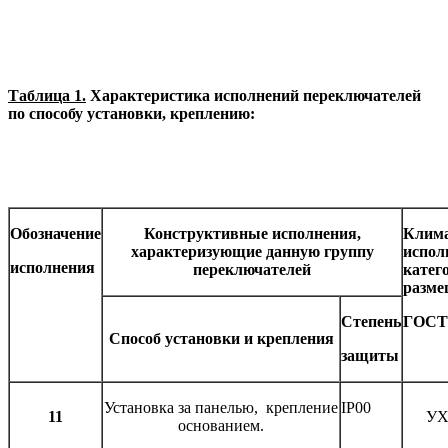
Таблица 1.
Характеристика исполнений переключателей
по способу установки, креплению:
Обозначение
Конструктивные исполнения,
Клима
характеризующие данную группу
испол
исполнения
переключателей
катег
разме
Степень
ГОСТ 
Способ установки и крепления
защиты
Установка за панелью, крепление
IP00
11
УХ
основанием.