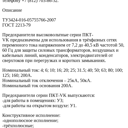
телефону +7 (812) 703-86-52.
Описание
ТУ3424-016-05755766-2007
ГОСТ 2213-79
Предохранители высоковольтные серии ПКТ-
VK предназначены для использования в трёхфазных сетях
переменного тока напряжением от 7,2 до 40,5 кВ частотой 50,
60 Гц для защиты силовых трансформаторов, воздушных и
кабельных линий, конденсаторов, электродвигателей от
сверхтоков при перегрузках и коротких замыканиях.
Номинальный ток: 4; 6; 10; 16; 20; 25; 31.5; 40; 50; 63; 80; 100;
125; 160; 200А.
Номинальный ток отключения – 25кА, 50кА.
Номинальный ток основания 200А.
Предохранители серии ПКТ-VK выпускаются:
-для работы в помещениях: У3;
-для работы на открытом воздухе: У1.
Конструктивное исполнение:
-однополюсное исполнение;
-трёхполюсные;