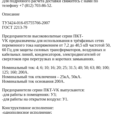
Для подробного расчета доставки свяжитесь с нами по
телефону +7 (812) 703-86-52.
Описание
ТУ3424-016-05755766-2007
ГОСТ 2213-79
Предохранители высоковольтные серии ПКТ-
VK предназначены для использования в трёхфазных сетях
переменного тока напряжением от 7,2 до 40,5 кВ частотой 50,
60 Гц для защиты силовых трансформаторов, воздушных и
кабельных линий, конденсаторов, электродвигателей от
сверхтоков при перегрузках и коротких замыканиях.
Номинальный ток: 4; 6; 10; 16; 20; 25; 31.5; 40; 50; 63; 80; 100;
125; 160; 200А.
Номинальный ток отключения – 25кА, 50кА.
Номинальный ток основания 200А.
Предохранители серии ПКТ-VK выпускаются:
-для работы в помещениях: У3;
-для работы на открытом воздухе: У1.
Конструктивное исполнение:
-однополюсное исполнение;