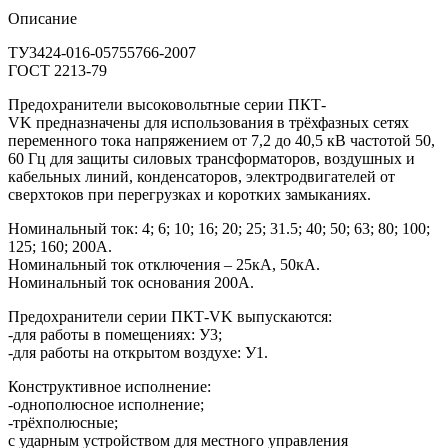
Описание
ТУ3424-016-05755766-2007
ГОСТ 2213-79
Предохранители высоковольтные серии ПКТ-
VK предназначены для использования в трёхфазных сетях
переменного тока напряжением от 7,2 до 40,5 кВ частотой 50,
60 Гц для защиты силовых трансформаторов, воздушных и
кабельных линий, конденсаторов, электродвигателей от
сверхтоков при перегрузках и коротких замыканиях.
Номинальный ток: 4; 6; 10; 16; 20; 25; 31.5; 40; 50; 63; 80; 100;
125; 160; 200А.
Номинальный ток отключения – 25кА, 50кА.
Номинальный ток основания 200А.
Предохранители серии ПКТ-VK выпускаются:
-для работы в помещениях: У3;
-для работы на открытом воздухе: У1.
Конструктивное исполнение:
-однополюсное исполнение;
-трёхполюсные;
с ударным устройством для местного управления