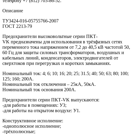
телефону +7 (812) 703-86-52.
Описание
ТУ3424-016-05755766-2007
ГОСТ 2213-79
Предохранители высоковольтные серии ПКТ-
VK предназначены для использования в трёхфазных сетях
переменного тока напряжением от 7,2 до 40,5 кВ частотой 50,
60 Гц для защиты силовых трансформаторов, воздушных и
кабельных линий, конденсаторов, электродвигателей от
сверхтоков при перегрузках и коротких замыканиях.
Номинальный ток: 4; 6; 10; 16; 20; 25; 31.5; 40; 50; 63; 80; 100;
125; 160; 200А.
Номинальный ток отключения – 25кА, 50кА.
Номинальный ток основания 200А.
Предохранители серии ПКТ-VK выпускаются:
-для работы в помещениях: У3;
-для работы на открытом воздухе: У1.
Конструктивное исполнение:
-однополюсное исполнение;
-трёхполюсные;