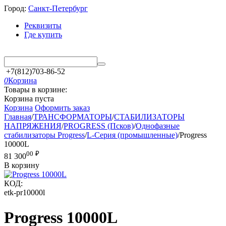
Город:
Санкт-Петербург
Реквизиты
Где купить
+7(812)703-86-52
0
Корзина
Товары в корзине:
Корзина пуста
Корзина
Оформить заказ
Главная
/
ТРАНСФОРМАТОРЫ
/
СТАБИЛИЗАТОРЫ
НАПРЯЖЕНИЯ
/
PROGRESS (Псков)
/
Однофазные
стабилизаторы Progress
/
L-Серия (промышленные)
/
Progress
10000L
00
₽
81 300
В корзину
КОД:
etk-pr10000l
Progress 10000L