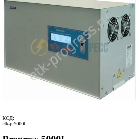
КОД:
etk-pr5000l
Progress 5000L