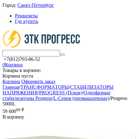
Город:
Санкт-Петербург
Реквизиты
Где купить
+7(812)703-86-52
0
Корзина
Товары в корзине:
Корзина пуста
Корзина
Оформить заказ
Главная
/
ТРАНСФОРМАТОРЫ
/
СТАБИЛИЗАТОРЫ
НАПРЯЖЕНИЯ
/
PROGRESS (Псков)
/
Однофазные
стабилизаторы Progress
/
L-Серия (промышленные)
/
Progress
5000L
00
₽
59 600
В корзину