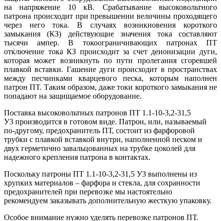
на напряжение 10 кВ. Срабатывание высоковольтного
патрона происходит при превышении величины проходящего
через него тока. В случаях возникновения короткого
замыкания (КЗ) действующие значения тока составляют
тысячи ампер. В токоограничивающих патронах ПТ
отключение тока КЗ происходит за счет деионизации дуги,
которая может возникнуть по пути пролегания сгоревшей
плавкой вставки. Гашение дуги происходит в пространствах
между песчинками кварцевого песка, которым наполнен
патрон ПТ. Таким образом, даже токи короткого замыкания не
попадают на защищаемое оборудование.
Поставка высоковольтных патронов ПТ 1.1-10-3,2-31,5
У3 производится в готовом виде. Патрон, или, называемый
по-другому, предохранитель ПТ, состоит из фарфоровой
трубки с плавкой вставкой внутри, наполненной песком и
двух герметично завальцованных на трубке цоколей для
надежного крепления патрона в контактах.
Поскольку патроны ПТ 1.1-10-3,2-31,5 У3 выполнены из
хрупких материалов – фарфора и стекла, для сохранности
предохранителей при перевозке мы настоятельно
рекомендуем заказывать дополнительную жесткую упаковку.
Особое внимание нужно уделять перевозке патронов ПТ.