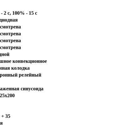
- 2 с, 100% - 15 с
диодная
усмотрена
усмотрена
усмотрена
усмотрена
дной
ушное конвекционное
мная колодка
тронный релейный
аженная синусоида
25х200
. + 35
ия