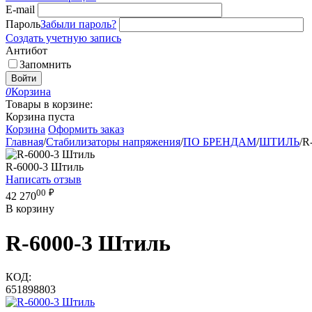
E-mail
Пароль
Забыли пароль?
Создать учетную запись
Антибот
Запомнить
Войти
0
Корзина
Товары в корзине:
Корзина пуста
Корзина
Оформить заказ
Главная
/
Стабилизаторы напряжения
/
ПО БРЕНДАМ
/
ШТИЛЬ
/
R
R-6000-3 Штиль
Написать отзыв
00
₽
42 270
В корзину
R-6000-3 Штиль
КОД:
651898803