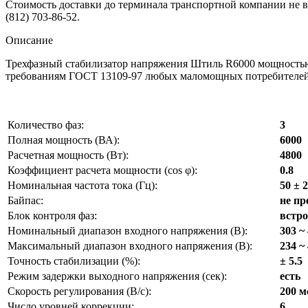
Стоимость доставки до терминала транспортной компании не вк
(812) 703-86-52.
Описание
Трехфазный стабилизатор напряжения Штиль R6000 мощностью 
требованиям ГОСТ 13109-97 любых маломощных потребителей
Количество фаз:
3
Полная мощность (ВА):
6000
Расчетная мощность (Вт):
4800
Коэффициент расчета мощности (cos φ):
0.8
Номинальная частота тока (Гц):
50 ± 2
Байпас:
не пр
Блок контроля фаз:
встр
Номинальный диапазон входного напряжения (В):
303 ~
Максимальный диапазон входного напряжения (В):
234 ~
Точность стабилизации (%):
± 5.5
Режим задержки выходного напряжения (сек):
есть
Скорость регулирования (В/с):
200 м
Число уровней коррекции:
6