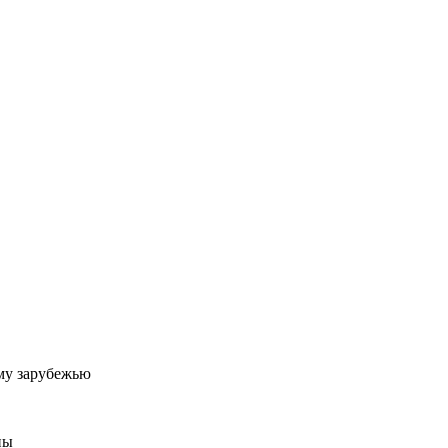
му зарубежью
ны