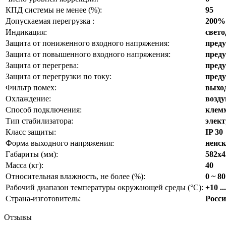
КПД системы не менее (%):
95
Допускаемая перегрузка :
200% 
Индикация:
свето
Защита от пониженного входного напряжения:
пред
Защита от повышенного входного напряжения:
пред
Защита от перегрева:
пред
Защита от перегрузки по току:
пред
Фильтр помех:
выхо
Охлаждение:
возд
Способ подключения:
клем
Тип стабилизатора:
элек
Класс защиты:
IP 30
Форма выходного напряжения:
неиск
Габариты (мм):
582х4
Масса (кг):
40
Относительная влажность, не более (%):
0 ~ 80
Рабочий диапазон температуры окружающей среды (°С):
+10 ..
Страна-изготовитель:
Росс
Отзывы