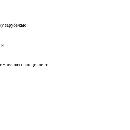
му зарубежью
ны
пим лучшего специалиста