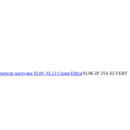
атели нагрузки SL06, SL13 Серия Effica
/
SL06 2Р 25А ELVERT