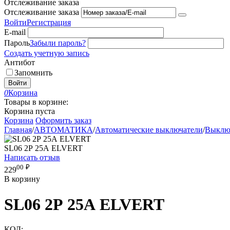
Отслеживание заказа
Отслеживание заказа
Войти
Регистрация
E-mail
Пароль
Забыли пароль?
Создать учетную запись
Антибот
Запомнить
Войти
0
Корзина
Товары в корзине:
Корзина пуста
Корзина
Оформить заказ
Главная
/
АВТОМАТИКА
/
Автоматические выключатели
/
Выключ
SL06 2Р 25А ELVERT
Написать отзыв
00
₽
229
В корзину
SL06 2Р 25А ELVERT
КОД: