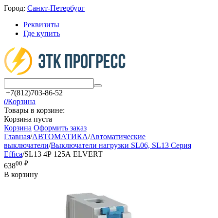
Город:
Санкт-Петербург
Реквизиты
Где купить
+7(812)703-86-52
0
Корзина
Товары в корзине:
Корзина пуста
Корзина
Оформить заказ
Главная
/
АВТОМАТИКА
/
Автоматические
выключатели
/
Выключатели нагрузки SL06, SL13 Серия
Effica
/
SL13 4Р 125А ELVERT
00
₽
638
В корзину