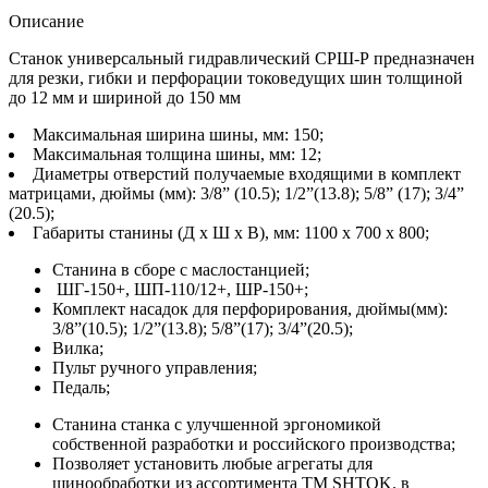
Описание
Станок универсальный гидравлический СРШ-Р предназначен
для резки, гибки и перфорации токоведущих шин толщиной
до 12 мм и шириной до 150 мм
Максимальная ширина шины, мм: 150;
Максимальная толщина шины, мм: 12;
Диаметры отверстий получаемые входящими в комплект
матрицами, дюймы (мм): 3/8” (10.5); 1/2”(13.8); 5/8” (17); 3/4”
(20.5);
Габариты станины (Д х Ш х В), мм: 1100 х 700 х 800;
Станина в сборе с маслостанцией;
ШГ-150+, ШП-110/12+, ШР-150+;
Комплект насадок для перфорирования, дюймы(мм):
3/8”(10.5); 1/2”(13.8); 5/8”(17); 3/4”(20.5);
Вилка;
Пульт ручного управления;
Педаль;
Станина станка с улучшенной эргономикой
собственной разработки и российского производства;
Позволяет установить любые агрегаты для
шинообработки из ассортимента ТМ SHTOK. в