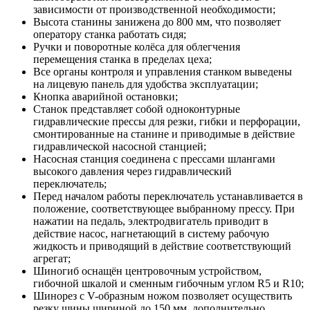
зависимости от производственной необходимости;
Высота станины занижена до 800 мм, что позволяет
оператору станка работать сидя;
Ручки и поворотные колёса для облегчения
перемещения станка в пределах цеха;
Все органы контроля и управления станком выведены
на лицевую панель для удобства эксплуатации;
Кнопка аварийной остановки;
Станок представляет собой одноконтурные
гидравлические прессы для резки, гибки и перфорации,
смонтированные на станине и приводимые в действие
гидравлической насосной станцией;
Насосная станция соединена с прессами шлангами
высокого давления через гидравлический
переключатель;
Перед началом работы переключатель устанавливается в
положение, соответствующее выбранному прессу. При
нажатии на педаль, электродвигатель приводит в
действие насос, нагнетающий в систему рабочую
жидкость и приводящий в действие соответствующий
агрегат;
Шиногиб оснащён центровочным устройством,
гибочной шкалой и сменным гибочным углом R5 и R10;
Шинорез с V-образным ножом позволяет осуществить
резку шины шириной до 150 мм, дополнительно