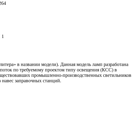
264
 1
итера» в названии модели). Данная модель ламп разработана
поток по требуемому проектом типу освещения (КСС) в
е существовавших промышленно-производственных светильников
 навес заправочных станций.