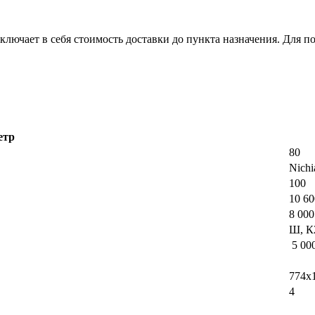
лючает в себя стоимость доставки до пункта назначения. Для по
етр
80
Nichi
100
10 60
8 000
Ш, К2
5 00
774х
4