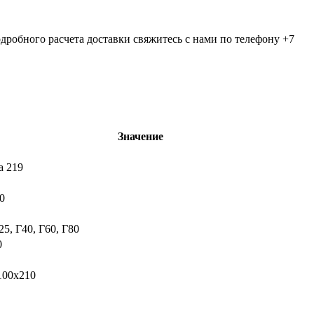
дробного расчета доставки свяжитесь с нами по телефону +7
Значение
a 219
0
5, Г40, Г60, Г80
0
100х210