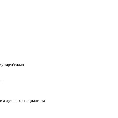
му зарубежью
ны
пим лучшего специалиста