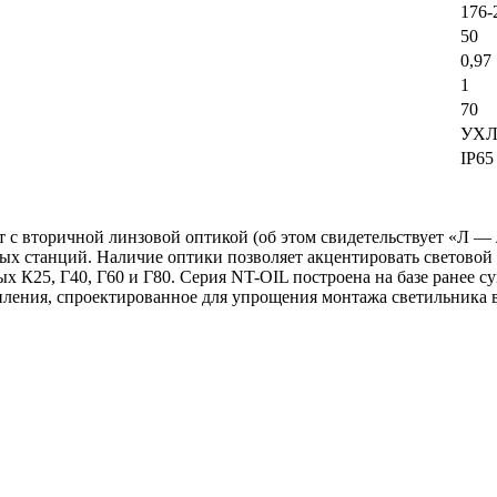
176-
50
0,97
1
70
УХЛ
IP65
с вторичной линзовой оптикой (об этом свидетельствует «Л — л
 станций. Наличие оптики позволяет акцентировать световой 
ых К25, Г40, Г60 и Г80. Серия NT-OIL построена на базе ране
ения, спроектированное для упрощения монтажа светильника в