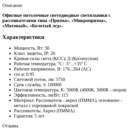
Описание
Офисные потолочные светодиодные светильники с
рассеивателями типа «Призма», «Микропризма»,
«Матовый», «Колотый лед».
Характеристики
Мощность, Вт:
50
Класс защиты, IP:
20
Кривая силы света (КСС):
Д (Косинусная)
Рабочая температура, °C:
-5°...+35° С
Рабочее напряжение, В:
176...264 (AС)
сos φ:
0.95
Световой поток, лм:
5750
Срок службы, ч:
100000
Цветовая температура, K:
5000К (4000К, 3000К - опция)
Эффективность, лм/Вт:
115
Материал:
Рассеиватель - акрил (ПММА), основание -
металл с порошковой покраской
Рассеиватель:
Акрил (ПММА)
Гарантия:
5 лет
Отзывы