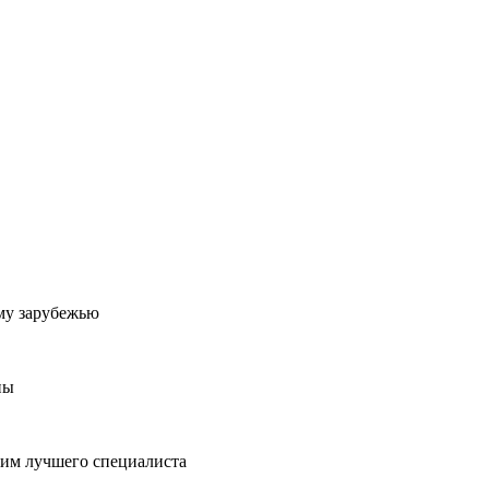
му зарубежью
ны
пим лучшего специалиста