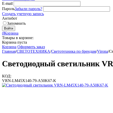
E-mail
Пароль
Забыли пароль?
Создать учетную запись
Антибот
Запомнить
Войти
0
Корзина
Товары в корзине:
Корзина пуста
Корзина
Оформить заказ
Главная
/
СВЕТОТЕХНИКА
/
Светотехника по брендам
/
Virona
/
С
Светодиодный светильник V
КОД:
VRN-LM45X140-79-A50K67-K