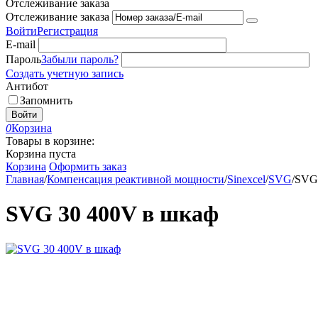
Отслеживание заказа
Отслеживание заказа
Войти
Регистрация
E-mail
Пароль
Забыли пароль?
Создать учетную запись
Антибот
Запомнить
Войти
0
Корзина
Товары в корзине:
Корзина пуста
Корзина
Оформить заказ
Главная
/
Компенсация реактивной мощности
/
Sinexcel
/
SVG
/
SVG 
SVG 30 400V в шкаф