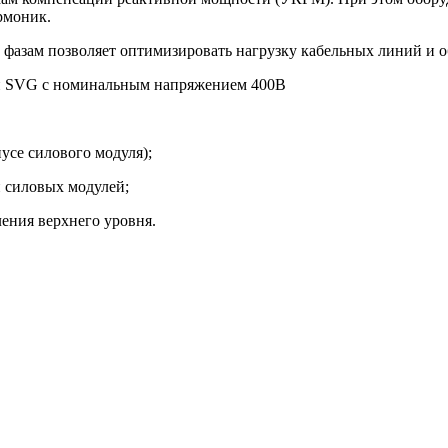
рмоник.
 фазам позволяет оптимизировать нагрузку кабельных линий и 
ей SVG с номинальным напряжением 400В
усе силового модуля);
й силовых модулей;
ления верхнего уровня.