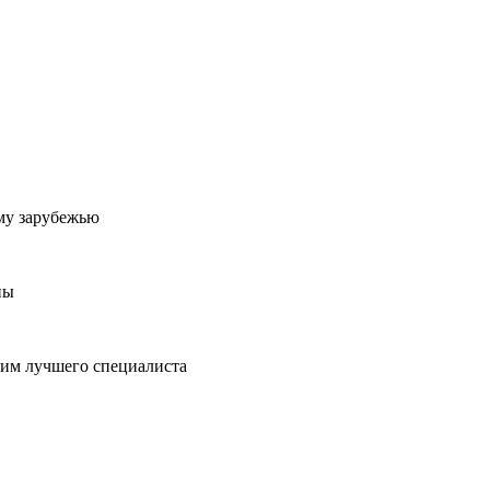
му зарубежью
ны
пим лучшего специалиста