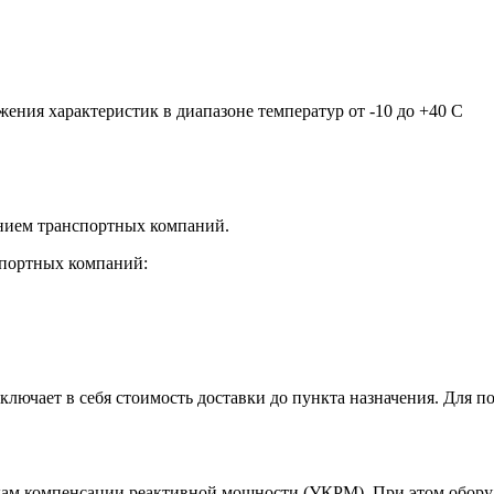
жения характеристик в диапазоне температур от -10 до +40 С
нием транспортных компаний.
спортных компаний:
лючает в себя стоимость доставки до пункта назначения. Для по
кам компенсации реактивной мощности (УКРМ). При этом оборуд