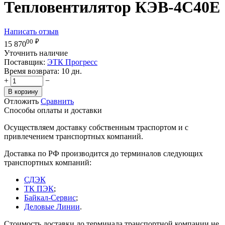
Тепловентилятор КЭВ-4С40Е
Написать отзыв
00
₽
15 870
Уточнить наличие
Поставщик:
ЭТК Прогресс
Время возврата:
10 дн.
+
−
В корзину
Отложить
Сравнить
Способы оплаты и доставки
Осуществляем доставку собственным траспортом и с
привлечением транспортных компаний.
Доставка по РФ производится до терминалов следующих
транспортных компаний:
СДЭК
ТК ПЭК
;
Байкал-Сервис
;
Деловые Линии
.
Стоимость доставки до терминала транспортной компании не