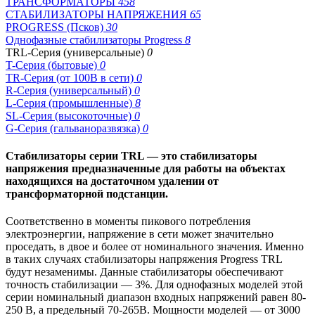
ТРАНСФОРМАТОРЫ
458
СТАБИЛИЗАТОРЫ НАПРЯЖЕНИЯ
65
PROGRESS (Псков)
30
Однофазные стабилизаторы Progress
8
TRL-Серия (универсальные)
0
T-Серия (бытовые)
0
TR-Серия (от 100В в сети)
0
R-Серия (универсальный)
0
L-Серия (промышленные)
8
SL-Серия (высокоточные)
0
G-Серия (гальваноразвязка)
0
Стабилизаторы серии TRL — это стабилизаторы
напряжения предназначенные для работы на объектах
находящихся на достаточном удалении от
трансформаторной подстанции.
Соответственно в моменты пикового потребления
электроэнергии, напряжение в сети может значительно
проседать, в двое и более от номинального значения. Именно
в таких случаях стабилизаторы напряжения Progress TRL
будут незаменимы. Данные стабилизаторы обеспечивают
точность стабилизации — 3%. Для однофазных моделей этой
серии номинальный диапазон входных напряжений равен 80-
250 В, а предельный 70-265В. Мощности моделей — от 3000