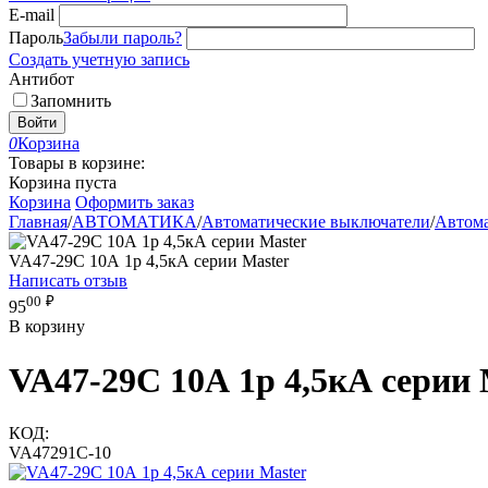
E-mail
Пароль
Забыли пароль?
Создать учетную запись
Антибот
Запомнить
Войти
0
Корзина
Товары в корзине:
Корзина пуста
Корзина
Оформить заказ
Главная
/
АВТОМАТИКА
/
Автоматические выключатели
/
Автома
VA47-29С 10А 1p 4,5кА серии Master
Написать отзыв
00
₽
95
В корзину
VA47-29С 10А 1p 4,5кА серии 
КОД:
VA47291C-10