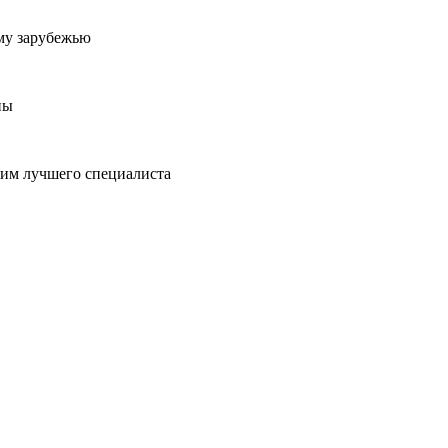
му зарубежью
ны
пим лучшего специалиста