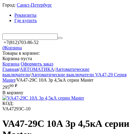
Город:
Санкт-Петербург
Реквизиты
Где купить
+7(812)703-86-52
0
Корзина
Товары в корзине:
Корзина пуста
Корзина
Оформить заказ
Главная
/
АВТОМАТИКА
/
Автоматические
выключатели
/
Автоматические выключатели VA47-29 Серия
Master
/
VA47-29С 10А 3p 4,5кА серии Master
90
₽
295
В корзину
КОД:
VA47293С-10
VA47-29С 10А 3p 4,5кА серии