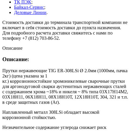
ТК ПЭК
;
Байкал-Сервис
;
Деловые Линии
.
Стоимость доставки до терминала транспортной компании не
включает в себя стоимость доставки до пункта назначения.
Для подробного расчета доставки свяжитесь с нами по
телефону +7 (812) 703-86-52.
Описание
Описание:
Прутки нержавеющие TIG ER-308LSi Ø 2.0мм (1000мм, пачка
2кг) (цена указана за 1
кг.) коррозионностойкие хромоникелевые сварочные прутки
для аргонодуговой сварки аустенитных нержавеющих сталей
c содержанием хрома ~18% и никеля ~ 8% типа 03Х17Н14М2,
03Х18Н11, 06Х18Н11, 08Х18Н10Т, 12Х18Н10Т, 304, 321 и т.п.
в среде защитных газов (Ar).
Наплавленный металл 308LSi обладает высокой
коррозионной стойкостью.
Незначительное содержание углерода снижает риск