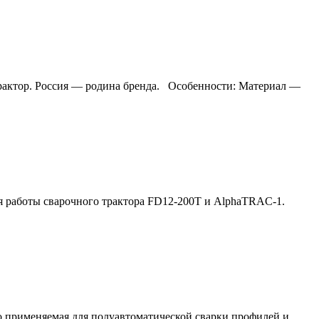
рактор. Россия — родина бренда. Особенности: Материал —
я работы сварочного трактора FD12-200T и AlphaTRAC-1.
ко применяемая для полуавтоматической сварки профилей и