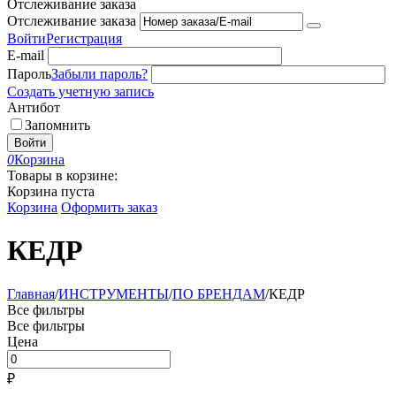
Отслеживание заказа
Отслеживание заказа
Войти
Регистрация
E-mail
Пароль
Забыли пароль?
Создать учетную запись
Антибот
Запомнить
Войти
0
Корзина
Товары в корзине:
Корзина пуста
Корзина
Оформить заказ
КЕДР
Главная
/
ИНСТРУМЕНТЫ
/
ПО БРЕНДАМ
/
КЕДР
Все фильтры
Все фильтры
Цена
₽
–