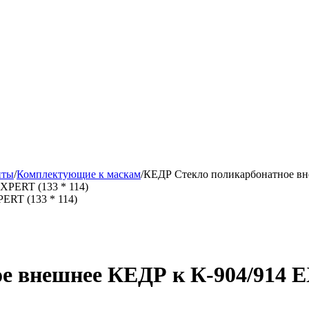
иты
/
Комплектующие к маскам
/
КЕДР Стекло поликарбонатное вн
ERT (133 * 114)
 внешнее КЕДР к К-904/914 EX