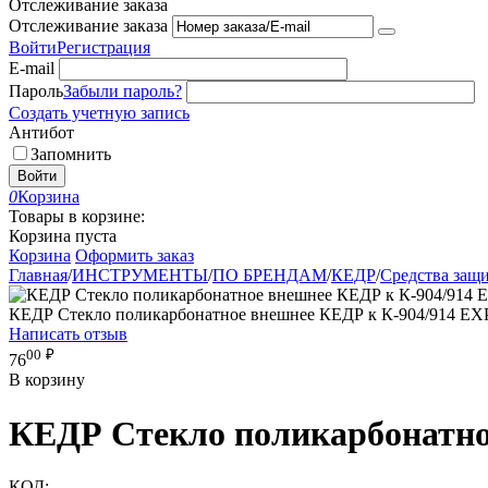
Отслеживание заказа
Отслеживание заказа
Войти
Регистрация
E-mail
Пароль
Забыли пароль?
Создать учетную запись
Антибот
Запомнить
Войти
0
Корзина
Товары в корзине:
Корзина пуста
Корзина
Оформить заказ
Главная
/
ИНСТРУМЕНТЫ
/
ПО БРЕНДАМ
/
КЕДР
/
Средства защ
КЕДР Стекло поликарбонатное внешнее КЕДР к К-904/914 EXP
Написать отзыв
00
₽
76
В корзину
КЕДР Стекло поликарбонатное
КОД: