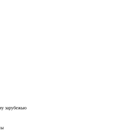
му зарубежью
ны