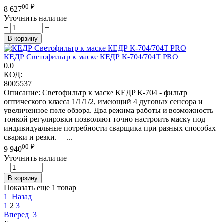
00
₽
8 627
Уточнить наличие
+
−
В корзину
КЕДР Светофильтр к маске КЕДР К-704/704Т PRO
0.0
КОД:
8005537
Описание: Светофильтр к маске КЕДP К-704 - фильтр
оптического класса 1/1/1/2, имеющий 4 дуговых сенсора и
увеличенное поле обзора. Два режима работы и возможность
тонкой регулировки позволяют точно настроить маску под
индивидуальные потребности сварщика при разных способах
сварки и резки. —...
00
₽
9 940
Уточнить наличие
+
−
В корзину
Показать еще 1 товар
1
Назад
1
2
3
Вперед
3