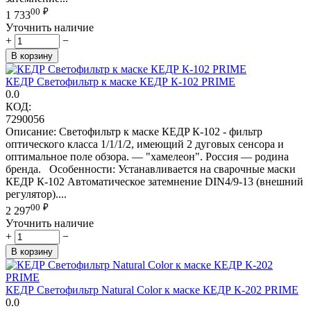
00
₽
1 733
Уточнить наличие
+
−
В корзину
КЕДР Светофильтр к маске КЕДР К-102 PRIME
0.0
КОД:
7290056
Описание: Светофильтр к маске КЕДP К-102 - фильтр
оптического класса 1/1/1/2, имеющий 2 дуговых сенсора и
оптимальное поле обзора. — "хамелеон". Россия — родина
бренда. Особенности: Устанавливается на сварочные маски
КЕДР К-102 Автоматическое затемнение DIN4/9-13 (внешний
регулятор)....
00
₽
2 297
Уточнить наличие
+
−
В корзину
КЕДР Светофильтр Natural Color к маске КЕДР К-202 PRIME
0.0