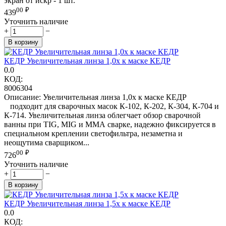
экран от искр - 1 шт.
00
₽
439
Уточнить наличие
+
−
В корзину
КЕДР Увеличительная линза 1,0х к маске КЕДР
0.0
КОД:
8006304
Описание: Увеличительная линза 1,0х к маске КЕДР
подходит для сварочных масок К-102, К-202, К-304, К-704 и
К-714. Увеличительная линза облегчает обзор сварочной
ванны при TIG, MIG и ММА сварке, надежно фиксируется в
специальном креплении светофильтра, незаметна и
неощутима сварщиком...
00
₽
726
Уточнить наличие
+
−
В корзину
КЕДР Увеличительная линза 1,5х к маске КЕДР
0.0
КОД: