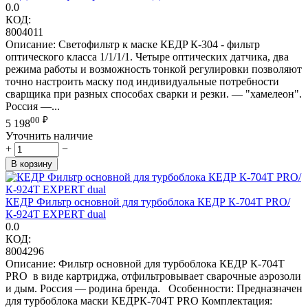
0.0
КОД:
8004011
Описание: Светофильтр к маске КЕДP К-304 - фильтр
оптического класса 1/1/1/1. Четыре оптических датчика, два
режима работы и возможность тонкой регулировки позволяют
точно настроить маску под индивидуальные потребности
сварщика при разных способах сварки и резки. — "хамелеон".
Россия —...
00
₽
5 198
Уточнить наличие
+
−
В корзину
КЕДР Фильтр основной для турбоблока КЕДР К-704Т PRO/
К-924T EXPERT dual
0.0
КОД:
8004296
Описание: Фильтр основной для турбоблока КЕДР К-704Т
PRO в виде картриджа, отфильтровывает сварочные аэрозоли
и дым. Россия — родина бренда. Особенности: Предназначен
для турбоблока маски КЕДРК-704Т PRO Комплектация: