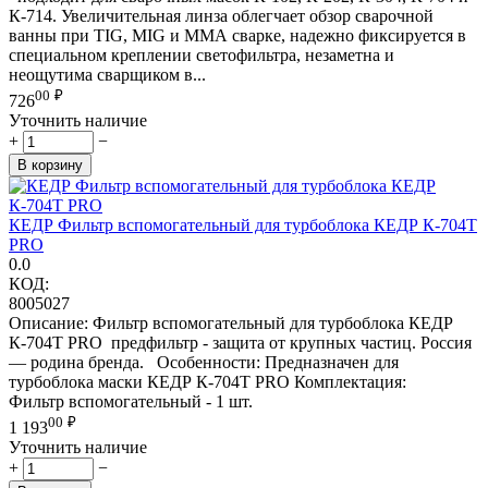
К-714. Увеличительная линза облегчает обзор сварочной
ванны при TIG, MIG и ММА сварке, надежно фиксируется в
специальном креплении светофильтра, незаметна и
неощутима сварщиком в...
00
₽
726
Уточнить наличие
+
−
В корзину
КЕДР Фильтр вспомогательный для турбоблока КЕДР К-704Т
PRO
0.0
КОД:
8005027
Описание: Фильтр вспомогательный для турбоблока КЕДР
К-704Т PRO предфильтр - защита от крупных частиц. Россия
— родина бренда. Особенности: Предназначен для
турбоблока маски КЕДР К-704Т PRO Комплектация:
Фильтр вспомогательный - 1 шт.
00
₽
1 193
Уточнить наличие
+
−