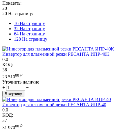
Показать:
20
20 На страницу
16 На страницу
32 На страницу
64 На страницу
128 На страницу
Инвертор для плазменной резки РЕСАНТА ИПР-40К
0.0
КОД:
36
00
₽
23 510
Уточнить наличие
+
−
В корзину
Инвертор для плазменной резки РЕСАНТА ИПР-40
0.0
КОД:
37
00
₽
31 970