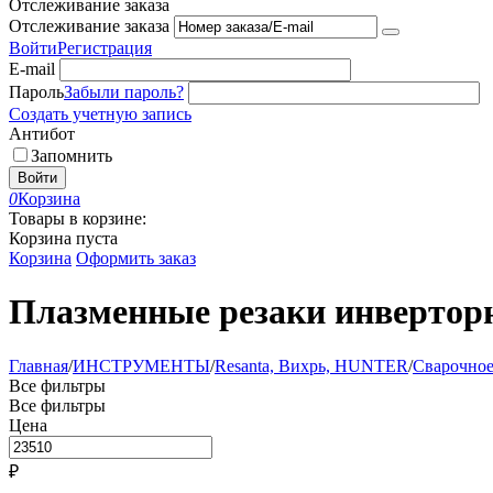
Отслеживание заказа
Отслеживание заказа
Войти
Регистрация
E-mail
Пароль
Забыли пароль?
Создать учетную запись
Антибот
Запомнить
Войти
0
Корзина
Товары в корзине:
Корзина пуста
Корзина
Оформить заказ
Плазменные резаки инвертор
Главная
/
ИНСТРУМЕНТЫ
/
Resanta, Вихрь, HUNTER
/
Сварочное
Все фильтры
Все фильтры
Цена
₽
–