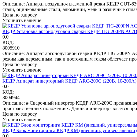
Описание: Аппарат воздушно-плазменной резки КЕДР CUT-63G
стали, оцинкованные стали, алюминий, медь и различные спла
Цена по запросу
Уточнить наличие
КЕДР Установка аргонодуговой сварки КЕДР TIG-200PN AC/D
0.0
КОД:
8005910
Описание: Аппарат аргонодуговой сварки КЕДР TIG-200PN A
режим как переменным, так и постоянным током облегчает проц
Цена по запросу
Уточнить наличие
КЕДР Аппарат инверторный КЕДР ARC-209C (220В, 10-200А)
0.0
КОД:
8004944
Описание: # Сварочный инвертор КЕДР ARC-209C предназначен
пространственных положениях. Данный инвертор является пр
Цена по запросу
Уточнить наличие
КЕДР Блок мониторинга КЕДР КМ (внешний, универсальный)
0.0