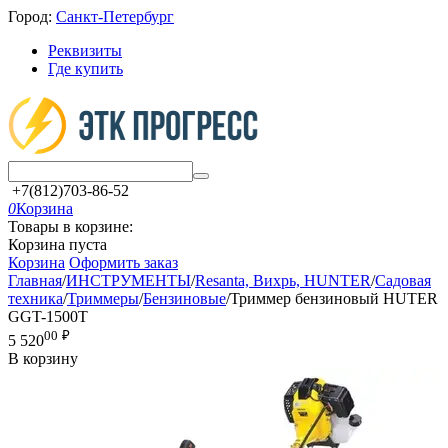
Город:
Санкт-Петербург
Реквизиты
Где купить
+7(812)703-86-52
0
Корзина
Товары в корзине:
Корзина пуста
Корзина
Оформить заказ
Главная
/
ИНСТРУМЕНТЫ
/
Resanta, Вихрь, HUNTER
/
Садовая
техника
/
Триммеры
/
Бензиновые
/
Триммер бензиновый HUTER
GGT-1500T
00
₽
5 520
В корзину