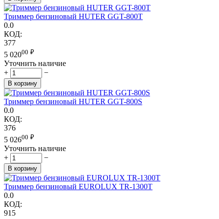
Триммер бензиновый HUTER GGT-800T
0.0
КОД:
377
00
₽
5 020
Уточнить наличие
+
−
В корзину
Триммер бензиновый HUTER GGT-800S
0.0
КОД:
376
00
₽
5 026
Уточнить наличие
+
−
В корзину
Триммер бензиновый EUROLUX TR-1300T
0.0
КОД:
915