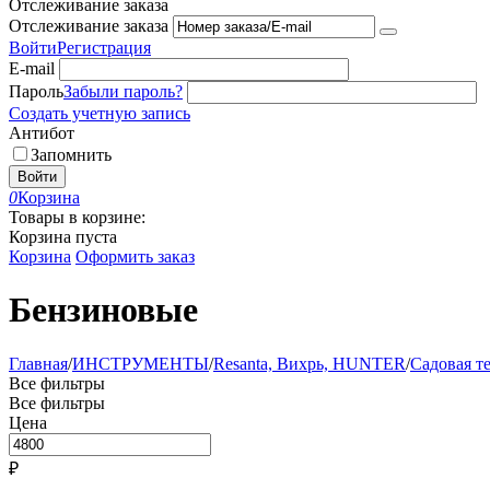
Отслеживание заказа
Отслеживание заказа
Войти
Регистрация
E-mail
Пароль
Забыли пароль?
Создать учетную запись
Антибот
Запомнить
Войти
0
Корзина
Товары в корзине:
Корзина пуста
Корзина
Оформить заказ
Бензиновые
Главная
/
ИНСТРУМЕНТЫ
/
Resanta, Вихрь, HUNTER
/
Садовая т
Все фильтры
Все фильтры
Цена
₽
–