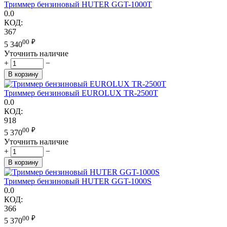
Триммер бензиновый HUTER GGT-1000T
0.0
КОД:
367
00
₽
5 340
Уточнить наличие
+
−
В корзину
Триммер бензиновый EUROLUX TR-2500T
0.0
КОД:
918
00
₽
5 370
Уточнить наличие
+
−
В корзину
Триммер бензиновый HUTER GGT-1000S
0.0
КОД:
366
00
₽
5 370