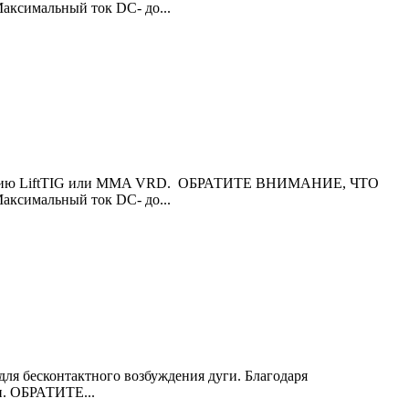
имальный ток DC- до...
функцию LiftTIG или MMA VRD. ОБРАТИТЕ ВНИМАНИЕ, ЧТО
имальный ток DC- до...
ля бесконтактного возбуждения дуги. Благодаря
и. ОБРАТИТЕ...