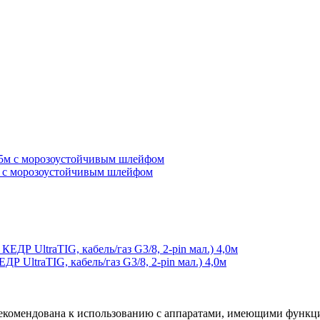
м с морозоустойчивым шлейфом
 UltraTIG, кабель/газ G3/8, 2-pin мал.) 4,0м
а рекомендована к использованию с аппаратами, имеющими 