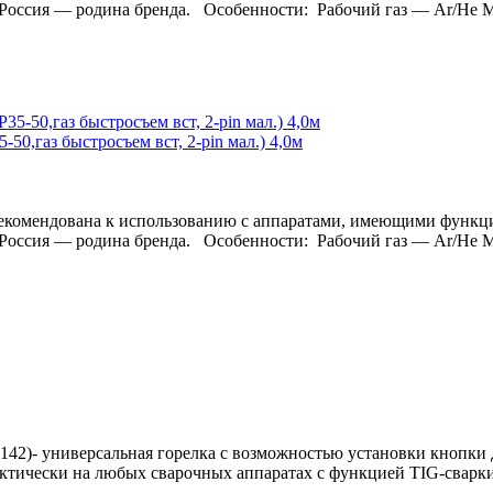
родина бренда. Особенности: Рабочий газ — Ar/He Макс
0,газ быстросъем вст, 2-pin мал.) 4,0м
а рекомендована к использованию с аппаратами, имеющими 
родина бренда. Особенности: Рабочий газ — Ar/He Макс
42)- универсальная горелка с возможностью установки кнопки д
актически на любых сварочных аппаратах с функцией TIG-сварк