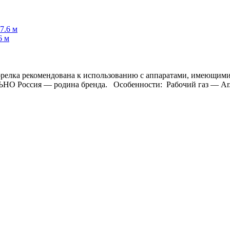
6 м
Горелка рекомендована к использованию с аппаратами, име
я — родина бренда. Особенности: Рабочий газ — Ar/He 