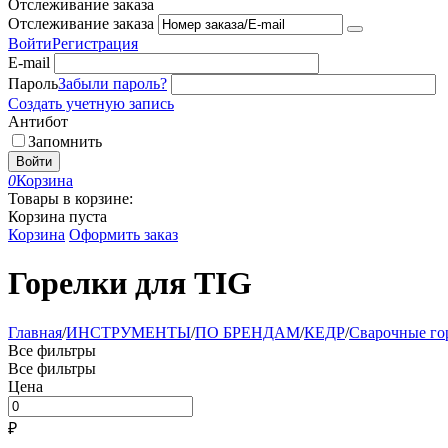
Отслеживание заказа
Отслеживание заказа
Войти
Регистрация
E-mail
Пароль
Забыли пароль?
Создать учетную запись
Антибот
Запомнить
Войти
0
Корзина
Товары в корзине:
Корзина пуста
Корзина
Оформить заказ
Горелки для TIG
Главная
/
ИНСТРУМЕНТЫ
/
ПО БРЕНДАМ
/
КЕДР
/
Сварочные гор
Все фильтры
Все фильтры
Цена
₽
–