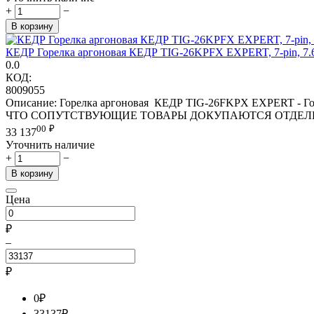
+
−
В корзину
КЕДР Горелка аргоновая КЕДР TIG-26KPFX EXPERT, 7-pin, 7.
0.0
КОД:
8009055
Описание: Горелка аргоновая КЕДР TIG-26FKPX EXPERT - 
ЧТО СОПУТСТВУЮЩИЕ ТОВАРЫ ДОКУПАЮТСЯ ОТДЕЛЬНО Росси
00
₽
33 137
Уточнить наличие
+
−
В корзину
Цена
₽
–
₽
0
₽
33137
₽