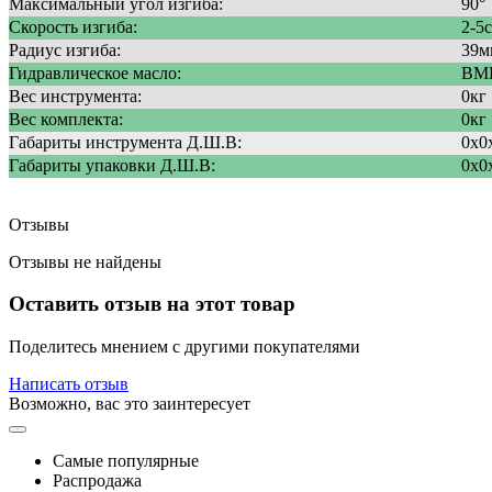
Максимальный угол изгиба:
90°
Скорость изгиба:
2-5с
Радиус изгиба:
39м
Гидравлическое масло:
ВМ
Вес инструмента:
0кг
Вес комплекта:
0кг
Габариты инструмента Д.Ш.В:
0х0
Габариты упаковки Д.Ш.В:
0х0
Отзывы
Отзывы не найдены
Оставить отзыв на этот товар
Поделитесь мнением с другими покупателями
Написать отзыв
Возможно, вас это заинтересует
Самые популярные
Распродажа