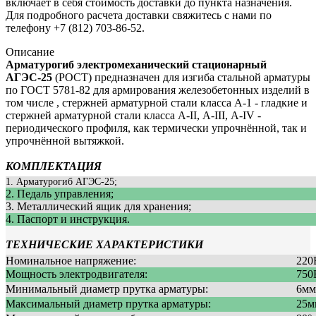
включает в себя стоимость доставки до пункта назначения.
Для подробного расчета доставки свяжитесь с нами по
телефону +7 (812) 703-86-52.
Описание
Арматурогиб электромеханический стационарный
АГЭС-25
(РОСТ) предназначен
для изгиба стальной арматуры
по ГОСТ 5781-82 для армирования железобетонных изделий в
том числе , стержней арматурной стали класса А-1 - гладкие и
стержней арматурной стали класса А-II, А-III, А-IV -
периодического профиля, как термически упрочнённой, так и
упрочнённой вытяжкой.
КОМПЛЕКТАЦИЯ
1. Арматурогиб АГЭС-25;
2. Педаль управления;
3. Металлический ящик для хранения;
4. Паспорт и инструкция.
ТЕХНИЧЕСКИЕ ХАРАКТЕРИСТИКИ
Номинальное напряжение:
220
Мощность электродвигателя:
750
Минимальный диаметр прутка арматуры:
6мм
Максимальный диаметр прутка арматуры:
25м