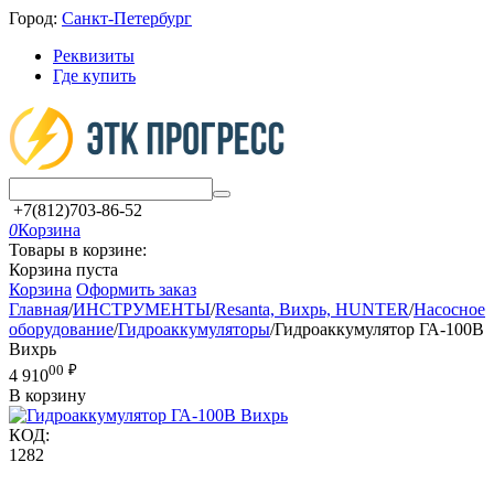
Город:
Санкт-Петербург
Реквизиты
Где купить
+7(812)703-86-52
0
Корзина
Товары в корзине:
Корзина пуста
Корзина
Оформить заказ
Главная
/
ИНСТРУМЕНТЫ
/
Resanta, Вихрь, HUNTER
/
Насосное
оборудование
/
Гидроаккумуляторы
/
Гидроаккумулятор ГА-100В
Вихрь
00
₽
4 910
В корзину
КОД:
1282