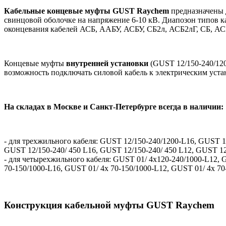
Кабельные концевые муфты GUST Raychem
предназначены 
свинцовой оболочке на напряжение 6-10 кВ. Диапозон типов к
оконцевания кабелей АСБ, ААБУ, АСБУ, СБ2л, АСБ2лГ, СБ, А
Концевые муфты
внутренней установки
(GUST 12/150-240/12
возможность подключать силовой кабель к электрическим уста
На складах в Москве и Санкт-Петербурге всегда в наличии:
- для трехжильного кабеля: GUST 12/150-240/1200-L16, GUST 1
GUST 12/150-240/ 450 L16, GUST 12/150-240/ 450 L12, GUST 12/
- для четырехжильного кабеля: GUST 01/ 4x120-240/1000-L12, G
70-150/1000-L16, GUST 01/ 4x 70-150/1000-L12, GUST 01/ 4x 70-
Конструкция кабельной муфты GUST Raychem