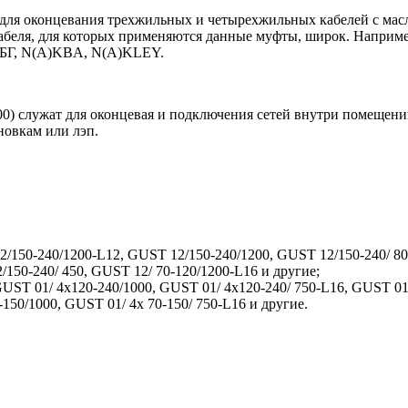
для оконцевания трехжильных и четырехжильных кабелей с ма
абеля, для которых применяются данные муфты, широк. Наприме
СБГ, N(A)KBA, N(A)KLEY.
00) служат для оконцевая и подключения сетей внутри помеще
новкам или лэп.
2/150-240/1200-L12, GUST 12/150-240/1200, GUST 12/150-240/ 80
150-240/ 450, GUST 12/ 70-120/1200-L16 и другие;
UST 01/ 4x120-240/1000, GUST 01/ 4x120-240/ 750-L16, GUST 01/
150/1000, GUST 01/ 4x 70-150/ 750-L16 и другие.