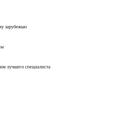
му зарубежью
ны
пим лучшего специалиста