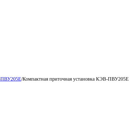
В-ПВУ205E
/
Компактная приточная установка КЭВ-ПВУ205E