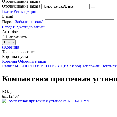
Отслеживание заказа
Отслеживание заказа
Войти
Регистрация
E-mail
Пароль
Забыли пароль?
Создать учетную запись
Антибот
Запомнить
Войти
0
Корзина
Товары в корзине:
Корзина пуста
Корзина
Оформить заказ
Главная
/
ОБОГРЕВ и ВЕНТИЛЯЦИЯ
/
Завод Тепломаш
/
Вентиля
Компактная приточная уста
КОД:
tm312407