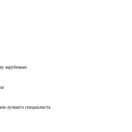
му зарубежью
ны
пим лучшего специалиста