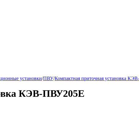
ционные установки
/
ПВУ
/
Компактная приточная установка КЭ
новка КЭВ-ПВУ205E